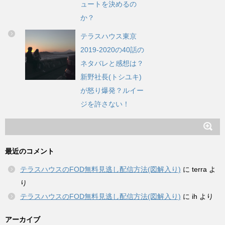
ュートを決めるの
か？
テラスハウス東京
2019-2020の40話の
ネタバレと感想は？
新野社長(トシユキ)
が怒り爆発？ルイー
ジを許さない！
最近のコメント
テラスハウスのFOD無料見逃し配信方法(図解入り)
に
terra
よ
り
テラスハウスのFOD無料見逃し配信方法(図解入り)
に
ih
より
アーカイブ