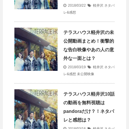
2018/03/22
軽井沢 ネタバ
レ&感想
テラスハウス軽井沢の未
公開動画まとめ！衝撃的
な告白映像やあの人の意
外な一面とは？
2018/03/19
軽井沢 ネタバ
レ&感想
未公開映像
テラスハウス軽井沢10話
の動画を無料視聴は
pandoraだけ？！ネタバ
レと感想は？
2018/03/16
軽井沢 ネタバ