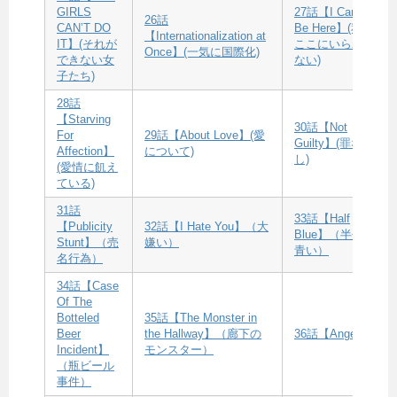
GIRLS
27話【I Can”t
26話
CAN’T DO
Be Here】(私は
【Internationalization at
IT】(それが
ここにいられ
Once】(一気に国際化)
できない女
ない)
子たち)
28話
【Starving
30話【Not
For
29話【About Love】(愛
Guilty】(罪な
Affection】
について)
し)
(愛情に飢え
ている)
31話
33話【Half
【Publicity
32話【I Hate You】（大
Blue】（半分
Stunt】（売
嫌い）
青い）
名行為）
34話【Case
Of The
Botteled
35話【The Monster in
Beer
the Hallway】（廊下の
36話【Angel】
Incident】
モンスター）
（瓶ビール
事件）