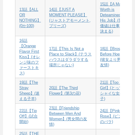
15話【A Man’s
13話【ALL
14話【JUST A
Worth is
OR
MOMENT,PLEASE】
Deteamined By
NOTHING】
(ジャストアモーメント,
His Job】(男の
(0か100)
プリーズ)
価値は仕事で
決まる)
16話
【Orange
17話【This Is Not a
18話【Bros
Flavor First
Place to Slack】(テラス
Before Hoes】
Kiss】(オレ
ハウスはダラダラする
(彼女より男の
ンジ味のフ
場所じゃない)
友情)
ァーストキ
ス)
19話【The
21話【Too Shy
Stray
20話【The Third
Girl】(とっても
Sheep】(迷
Flower】(第3の花)
シャイな女の
える子羊)
子)
23話【Friendship
22話【Tip
24話【Pink
Between Men And
Off】(試合
Rose】(ピンク
Women】(男女間の友
開始)
のバラ)
情)
25話【THE