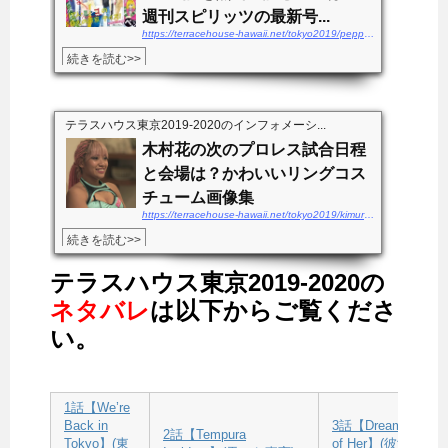
週刊スピリッツの最新号...
https://terracehouse-hawaii.net/tokyo2019/peppe-mingo1wamuryo
続きを読む>>
テラスハウス東京2019-2020のインフォメーシ...
木村花の次のプロレス試合日程
と会場は？かわいいリングコス
チューム画像集
https://terracehouse-hawaii.net/tokyo2019/kimurahana-shiainittei
続きを読む>>
テラスハウス東京2019-2020の
ネタバレ
は以下からご覧くださ
い。
1話【We’re
Back in
3話【Dreamed
2話【Tempura
Tokyo】(東
of Her】(彼女