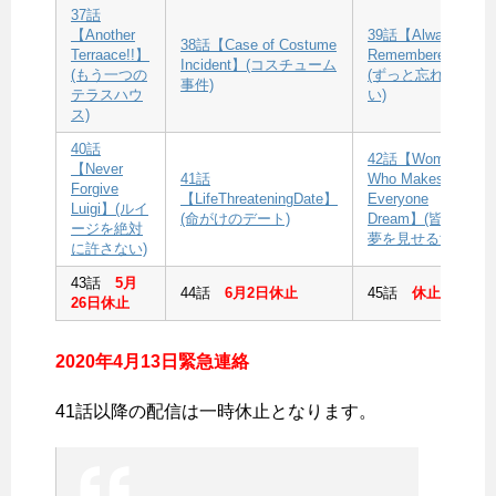
37話
【Another
39話【Always
38話【Case of Costume
Terraace!!】
Remembered】
Incident】(コスチューム
(もう一つの
(ずっと忘れな
事件)
テラスハウ
い)
ス)
40話
42話【Woman
【Never
41話
Who Makes
Forgive
【LifeThreateningDate】
Everyone
Luigi】(ルイ
(命がけのデート)
Dream】(皆に
ージを絶対
夢を見せる女)
に許さない)
43話
5月
44話
6月2日休止
45話
休止
26日休止
2020年4月13日緊急連絡
41話以降の配信は一時休止となります。