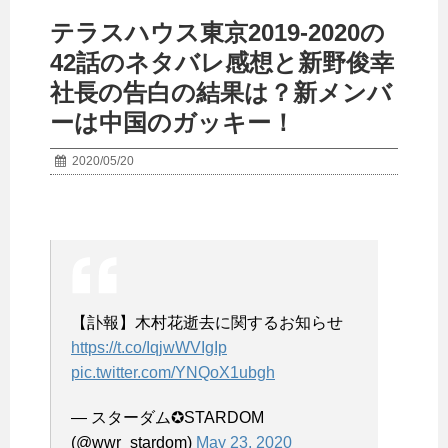
テラスハウス東京2019-2020の
42話のネタバレ感想と新野俊幸
社長の告白の結果は？新メンバ
ーは中国のガッキー！
2020/05/20
【訃報】木村花逝去に関するお知らせ
https://t.co/IqjwWVIgIp
pic.twitter.com/YNQoX1ubgh
— スターダム✪STARDOM
(@wwr_stardom)
May 23, 2020