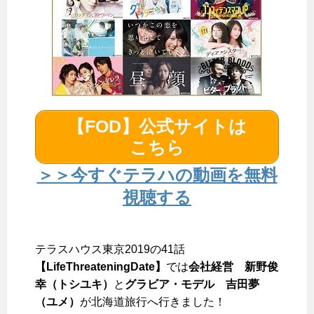
【FOD】公式サイトは
こちら
＞＞今すぐテラハの動画を無料
視聴する
テラスハウス東京2019の41話
【LifeThreateningDate】
では
会社経営 新野俊
幸（トシユキ）
と
グラビア・モデル 吉田夢
（ユメ）
が北海道旅行へ行きました！