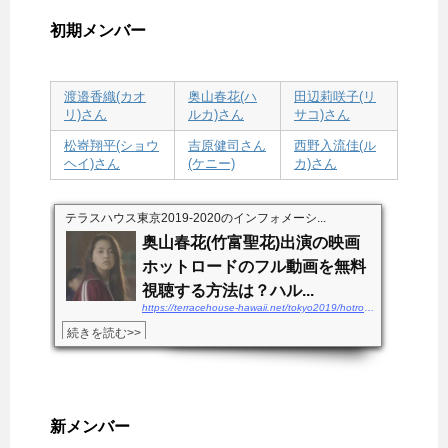
初期メンバー
渡邉香織(カオ
奥山春花(ハ
田辺莉咲子(リ
リ)さん
ルカ)さん
サコ)さん
松㟢翔平(ショウ
吉原健司さん
西野入流佳(ル
ヘイ)さん
(ケニー)
カ)さん
テラスハウス東京2019-2020のインフォメーシ...
奥山春花(竹富聖花)出演の映画
ホットロードのフル動画を無料
視聴する方法は？ハル...
https://terracehouse-hawaii.net/tokyo2019/hotroad-douga
続きを読む>>
新メンバー