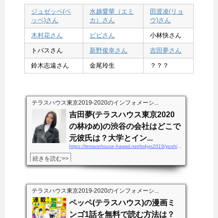
ジュゼッペ(ペ
水越愛華（エミ
田渡凌(リョ
ッペ)さん
カ）さん
ウ)さん
木村花さん
ビビさん
小林快さん
トパスさん
新野俊幸さん
吉田夢さん
鈴木志遠さん
金尾玲生
？？？
テラスハウス東京2019-2020のインフォメーシ...
吉田夢(テラスハウス東京2020
の林ゆめ)の渋谷の会社はどこで
元彼氏は？大学とイン...
https://terracehouse-hawaii.net/tokyo2019/yoshidayume-kaisha
続きを読む>>
テラスハウス東京2019-2020のインフォメーシ...
ペッペ(テラスハウス)の漫画ミ
ンゴ1話を無料で読む方法は？