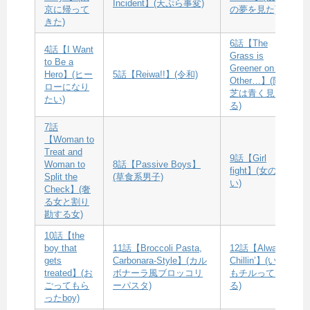
Incident】(天ぷら事変)
京に帰って
の夢を見た)
きた)
6話【The
4話【I Want
Grass is
to Be a
Greener on the
Hero】(ヒー
5話【Reiwa!!】(令和)
Other…】(隣の
ローになり
芝は青く見え
たい)
る)
7話
【Woman to
Treat and
9話【Girl
Woman to
8話【Passive Boys】
fight】(女の闘
Split the
(草食系男子)
い)
Check】(奢
る女と割り
勘する女)
10話【the
boy that
11話【Broccoli Pasta,
12話【Always
gets
Carbonara-Style】(カル
Chillin’】(いつ
treated】(お
ボナーラ風ブロッコリ
もチルってい
ごってもら
ーパスタ)
る)
ったboy)