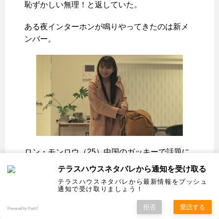
恥ずかしい無理！と返していた。
ある夜インターホンが鳴りやってきたのは新メ
ンバー。
ロン・モンロウ（25）中国のガッキーで話題に
なっていた子です。
テラスハウスネタバレから通知を受け取る
テラスハウスネタバレから最新情報をプッシュ
シオンはもともと知っていたようで、ロンがイ
通知で受け取りましょう！
ンスタのストーリーで日記を上げているのに影
拒否
愛読する
Powered by Push7
響され自分も書いているという。