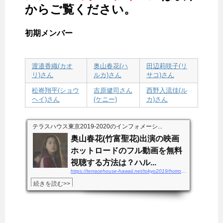
からご覧ください。
初期メンバー
渡邉香織(カオ
奥山春花(ハ
田辺莉咲子(リ
リ)さん
ルカ)さん
サコ)さん
松㟢翔平(ショウ
吉原健司さん
西野入流佳(ル
ヘイ)さん
(ケニー)
カ)さん
テラスハウス東京2019-2020のインフォメーシ...
奥山春花(竹富聖花)出演の映画
ホットロードのフル動画を無料
視聴する方法は？ハル...
https://terracehouse-hawaii.net/tokyo2019/hotroad-douga
続きを読む>>