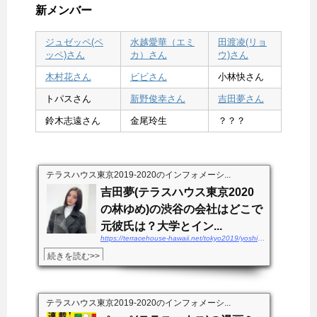
新メンバー
ジュゼッペ(ペ
水越愛華（エミ
田渡凌(リョ
ッペ)さん
カ）さん
ウ)さん
木村花さん
ビビさん
小林快さん
トパスさん
新野俊幸さん
吉田夢さん
鈴木志遠さん
金尾玲生
？？？
テラスハウス東京2019-2020のインフォメーシ...
吉田夢(テラスハウス東京2020
の林ゆめ)の渋谷の会社はどこで
元彼氏は？大学とイン...
https://terracehouse-hawaii.net/tokyo2019/yoshidayume-kaisha
続きを読む>>
テラスハウス東京2019-2020のインフォメーシ...