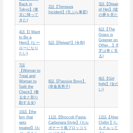
Back in
3話【Dreamed
2話【Tempura
Tokyo】(東
of Her】(彼女
Incident】(天ぷら事変)
京に帰って
の夢を見た)
きた)
6話【The
4話【I Want
Grass is
to Be a
Greener on the
Hero】(ヒー
5話【Reiwa!!】(令和)
Other…】(隣の
ローになり
芝は青く見え
たい)
る)
7話
【Woman to
Treat and
9話【Girl
Woman to
8話【Passive Boys】
fight】(女の闘
Split the
(草食系男子)
い)
Check】(奢
る女と割り
勘する女)
10話【the
boy that
11話【Broccoli Pasta,
12話【Always
gets
Carbonara-Style】(カル
Chillin’】(いつ
treated】(お
ボナーラ風ブロッコリ
もチルってい