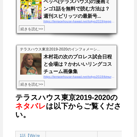
ペッペ(テラスハウス)の漫画ミ
ンゴ1話を無料で読む方法は？
週刊スピリッツの最新号...
https://terracehouse-hawaii.net/tokyo2019/peppe-mingo1wamuryo
続きを読む>>
テラスハウス東京2019-2020のインフォメーシ...
木村花の次のプロレス試合日程
と会場は？かわいいリングコス
チューム画像集
https://terracehouse-hawaii.net/tokyo2019/kimurahana-shiainittei
続きを読む>>
テラスハウス東京2019-2020の
ネタバレ
は以下からご覧くださ
い。
1話【We’re