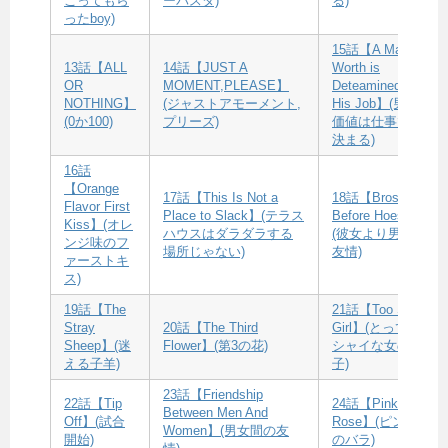
ごってもら
ーパスタ)
る)
ったboy)
15話【A Man’s
13話【ALL
14話【JUST A
Worth is
OR
MOMENT,PLEASE】
Deteamined By
NOTHING】
(ジャストアモーメント,
His Job】(男の
(0か100)
プリーズ)
価値は仕事で
決まる)
16話
【Orange
17話【This Is Not a
18話【Bros
Flavor First
Place to Slack】(テラス
Before Hoes】
Kiss】(オレ
ハウスはダラダラする
(彼女より男の
ンジ味のフ
場所じゃない)
友情)
ァーストキ
ス)
19話【The
21話【Too Shy
Stray
20話【The Third
Girl】(とっても
Sheep】(迷
Flower】(第3の花)
シャイな女の
える子羊)
子)
23話【Friendship
22話【Tip
24話【Pink
Between Men And
Off】(試合
Rose】(ピンク
Women】(男女間の友
開始)
のバラ)