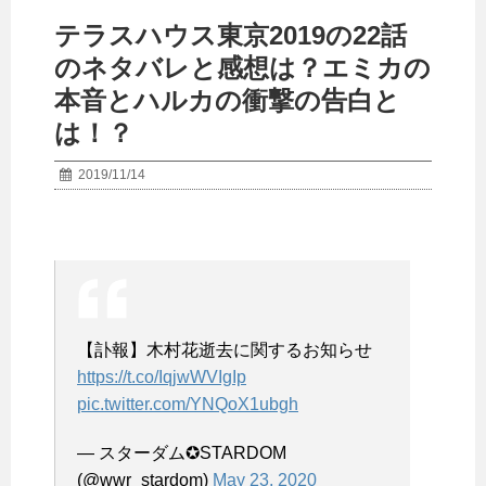
テラスハウス東京2019の22話
のネタバレと感想は？エミカの
本音とハルカの衝撃の告白と
は！？
2019/11/14
【訃報】木村花逝去に関するお知らせ
https://t.co/IqjwWVIgIp
pic.twitter.com/YNQoX1ubgh
— スターダム✪STARDOM
(@wwr_stardom)
May 23, 2020