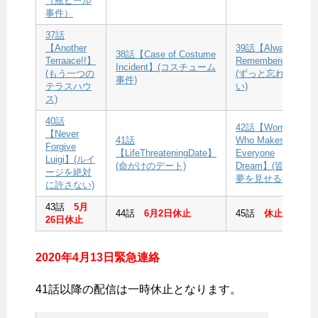
（瓶ビール
事件）
37話
【Another
39話【Always
38話【Case of Costume
Terraace!!】
Remembered】
Incident】(コスチューム
(もう一つの
(ずっと忘れな
事件)
テラスハウ
い)
ス)
40話
42話【Woman
【Never
41話
Who Makes
Forgive
【LifeThreateningDate】
Everyone
Luigi】(ルイ
(命がけのデート)
Dream】(皆に
ージを絶対
夢を見せる女)
に許さない)
43話
5月
44話
6月2日休止
45話
休止
26日休止
2020年4月13日緊急連絡
41話以降の配信は一時休止となります。