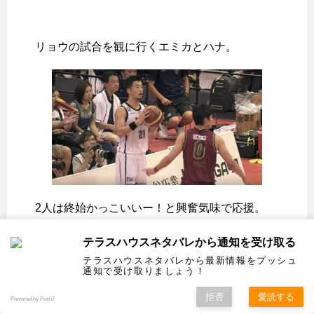
リョウの試合を観に行くエミカとハナ。
2人は終始かっこいいー！と興奮気味で応援。
エミカはその時に購入したリョウの顔が印刷さ
テラスハウスネタバレから通知を受け取る
れたTシャツを持って応援。
テラスハウスネタバレから最新情報をプッシュ
通知で受け取りましょう！
帰宅してからはリョウにLINEをしたやり取りを
拒否
愛読する
Powered by Push7
ハルカとハナに話すエミカ。