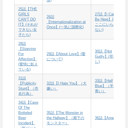
情)
25話【THE
GIRLS
27話【I Can”t
26話
CAN’T DO
Be Here】(私は
【Internationalization at
IT】(それが
ここにいられ
Once】(一気に国際化)
できない女
ない)
子たち)
28話
【Starving
30話【Not
For
29話【About Love】(愛
Guilty】(罪な
Affection】
について)
し)
(愛情に飢え
ている)
31話
33話【Half
【Publicity
32話【I Hate You】（大
Blue】（半分
Stunt】（売
嫌い）
青い）
名行為）
34話【Case
Of The
Botteled
35話【The Monster in
Beer
the Hallway】（廊下の
36話【Angel】
Incident】
モンスター）