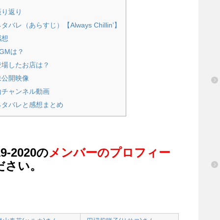
振り返り
レ（あらすじ）【Always Chillin’】
感想
BGMは？
登場したお店は？
未公開映像
山チャンネル動画
のネタバレと感想まとめ
-2020の
メンバーのプロフィー
ださい。