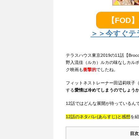
【FOD
＞＞今すぐテ
テラスハウス東京2019の11話【Broccol
野入流佳（ルカ）ルカの味なしカル
ク映画も
衝撃的
でしたね。
フィットネストレーナー田辺莉咲子（リ
する
愛情は冷めてしまうのでしょう
12話ではどんな展開が待っているん
12話のネタバレ(あらすじ)と感想
を紹
目次