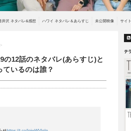
軽井沢 ネタバレ&感想
ハワイ ネタバレ＆あらすじ
未公開映像
サイ
>
テ
9の12話のネタバレ(あらすじ)と
っているのは誰？
らせ
https://t.co/IqjwWVIgIp