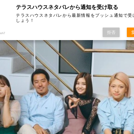
テラスハウスネタバレから通知を受け取る
020のインフォメーションサイト
テラスハウスネタバレから最新情報をプッシュ通知で受
しょう！
話までのネタバレや未公開動画まとめ、山ちゃんねる動画まとめ、BGM（挿入曲）、登
送予定日も最新情報をお届けします。
拒否
ush7