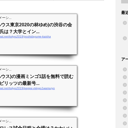
最
ーシ...
ウス東京2020の林ゆめ)の渋谷の会
は？大学とイン...
waii.net/tokyo2019/yoshidayume-kaisha
ア
ーシ...
ハウス)の漫画ミンゴ1話を無料で読む
リッツの最新号...
awaii.net/tokyo2019/peppe-mingo1wamuryo
ーシ...