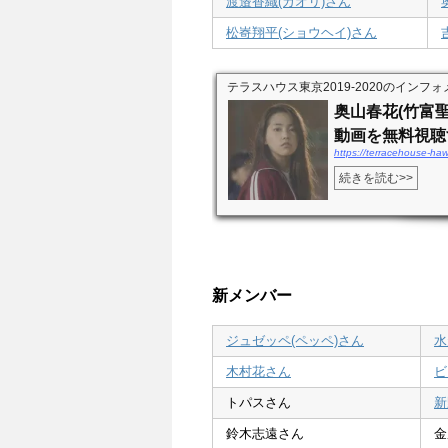
渡邉香織(カオリ)さん
松㟢翔平(ショウヘイ)さん
テラスハウス東京2019-2020のインフォメ
奥山春花(竹富
動画を無料視聴す
https://terracehouse-ha
続きを読む>>
新メンバー
ジュゼッペ(ペッペ)さん
水
木村花さん
ビ
トパスさん
新
鈴木志遠さん
金