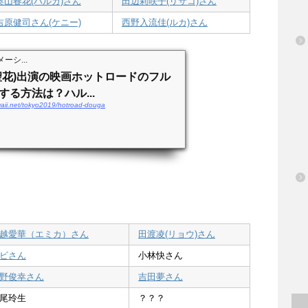
奥山春花(ハルカ)さん
田辺莉咲子(リサコ)さん
吉原健司さん(ケニー)
西野入流佳(ルカ)さん
ーシ...
聖花)出演の映画ホットロードのフル
る方法は？ハル...
waii.net/tokyo2019/hotroad-douga
越愛華（エミカ）さん
田渡凌(リョウ)さん
ビさん
小林快さん
野俊幸さん
吉田夢さん
尾玲生
？？？