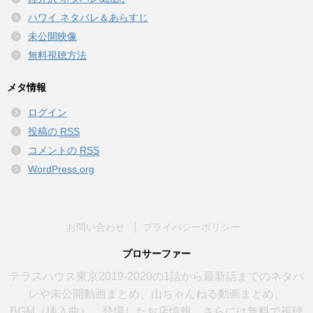
ハワイ ネタバレ＆あらすじ
未公開映像
無料視聴方法
メタ情報
ログイン
投稿の
RSS
コメントの
RSS
WordPress.org
お問い合わせ
プライバシーポリシー
プロサーファー
テラスハウス東京2019-2020の1話から最新話までのネタバ
レや未公開動画まとめ、山ちゃんねる動画まとめ、
BGM（挿入曲）、登場したお店情報、さらには無料で視聴