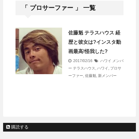
「 プロサーファー 」 一覧
佐藤魁 テラスハウス 経
歴と彼女は?インスタ動
画最高!怪我した?
2017/02/16
ハワイ メンバ
ー
テラスハウス
,
ハワイ
,
プロサ
ーファー
,
佐藤魁
,
新メンバー
購読する