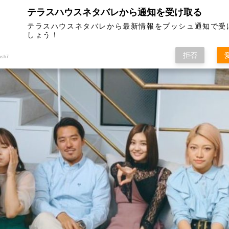
テラスハウスネタバレから通知を受け取る
020のインフォメーションサイト
テラスハウスネタバレから最新情報をプッシュ通知で受
しょう！
話までのネタバレや未公開動画まとめ、山ちゃんねる動画まとめ、BGM（挿入曲）、登
送予定日も最新情報をお届けします。
拒否
ush7