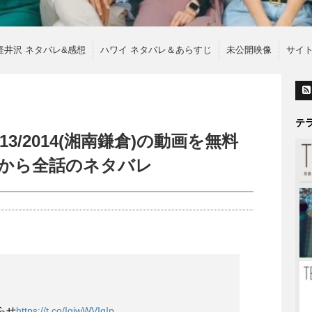
軽井沢 ネタバレ&感想
ハワイ ネタバレ＆あらすじ
未公開映像
サイ
テ
13/2014(湘南鎌倉)の動画を無料
話から全話のネタバレ
らせ
https://t.co/IqjwWVIgIp