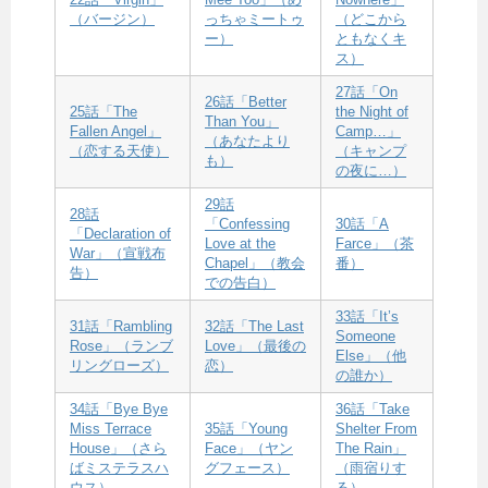
（バージン）
っちゃミートゥ
（どこから
ー）
ともなくキ
ス）
27話「On
26話「Better
25話「The
the Night of
Than You」
Fallen Angel」
Camp…」
（あなたより
（恋する天使）
（キャンプ
も）
の夜に…）
29話
28話
「Confessing
30話「A
「Declaration of
Love at the
Farce」（茶
War」（宣戦布
Chapel」（教会
番）
告）
での告白）
33話「It’s
31話「Rambling
32話「The Last
Someone
Rose」（ランブ
Love」（最後の
Else」（他
リングローズ）
恋）
の誰か）
34話「Bye Bye
36話「Take
Miss Terrace
35話「Young
Shelter From
House」（さら
Face」（ヤン
The Rain」
ばミステラスハ
グフェース）
（雨宿りす
ウス）
る）