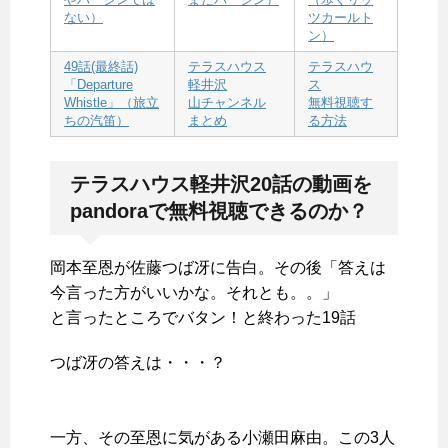
ない）
ツカールト
ン）
49話(最終話)
テラスハウス
テラスハウ
「Departure
軽井沢
ス
Whistle」（旅立
山チャンネル
無料視聴す
ちの汽笛）
まとめ
る方法
テラスハウス軽井沢20話の動画を
pandoraで無料視聴できるのか？
岡本至恩が佐藤つば冴に告白。その後「答えは
今言った方がいいかな。それとも。。」
と言ったところでバタン！と終わった19話
つば冴の答えは・・・？
一方、その至恩に気がある小瀬田麻由。この3人