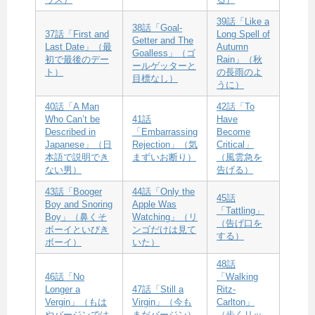
39話「Like a
38話「Goal-
37話「First and
Long Spell of
Getter and The
Last Date」（最
Autumn
Goalless」（ゴ
初で最後のデー
Rain」（秋
ールゲッターと
ト）
の長雨のよ
目標なし）
うに）
40話「A Man
42話「To
Who Can’t be
41話
Have
Described in
「Embarrassing
Become
Japanese」（日
Rejection」（気
Critical」
本語で説明でき
まずいお断り）
（風雲急を
ない男）
告げる）
43話「Booger
44話「Only the
45話
Boy and Snoring
Apple Was
「Tattling」
Boy」（鼻くそ
Watching」（リ
（告げ口を
ボーイといびき
ンゴだけは見て
する）
ボーイ）
いた）
48話
46話「No
「Walking
Longer a
47話「Still a
Ritz-
Vergin」（もは
Virgin」（今も
Carlton」
やバージンでは
まだバージン）
（歩くリッ