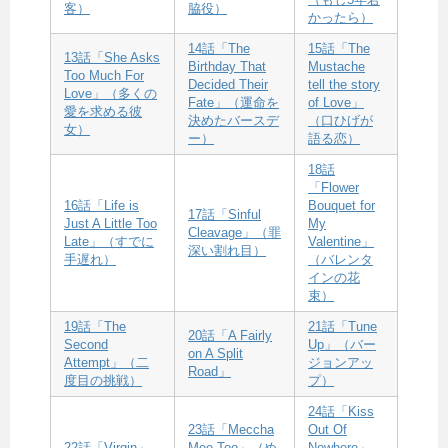
客）
脇役）
かったら）
14話「The
15話「The
13話「She Asks
Birthday That
Mustache
Too Much For
Decided Their
tell the story
Love」（多くの
Fate」（運命を
of Love」
愛を求める彼
決めたバースデ
（口ひげが
女）
ー）
語る恋）
18話
「Flower
16話「Life is
Bouquet for
17話「Sinful
Just A Little Too
My
Cleavage」（罪
Late」（すでに
Valentine」
深い割れ目）
手遅れ）
（バレンタ
インの花
束）
19話「The
21話「Tune
20話「A Fairly
Second
Up」（バー
on A Split
Attempt」（二
ジョンアッ
Road」
度目の挑戦）
プ）
24話「Kiss
23話「Meccha
Out Of
22話「Virgin」
Mee Too」（め
Nowhere」