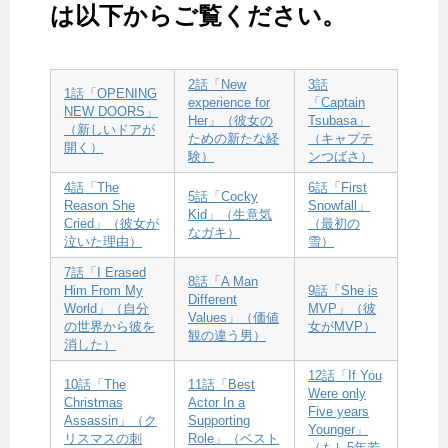
は以下からご覧ください。
2話「New
3話
1話「OPENING
experience for
「Captain
NEW DOORS」
Her」（彼女の
Tsubasa」
（新しいドアが
ための新たな経
（キャプテ
開く）
験）
ンつばさ）
4話「The
6話「First
5話「Cocky
Reason She
Snowfall」
Kid」（生意気
Cried」（彼女が
（最初の
なガキ）
泣いた理由）
雪）
7話「I Erased
8話「A Man
Him From My
9話「She is
Different
World」（自分
MVP」（彼
Values」（価値
の世界から彼を
女がMVP）
観の違う男）
消した）
12話「If You
10話「The
11話「Best
Were only
Christmas
Actor In a
Five years
Assassin」（ク
Supporting
Younger」
リスマスの刺
Role」（ベスト
（もし5年若