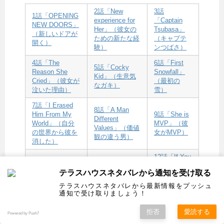
2話「New
3話
1話「OPENING
experience for
「Captain
NEW DOORS」
Her」（彼女の
Tsubasa」
（新しいドアが
ための新たな経
（キャプテ
開く）
験）
ンつばさ）
4話「The
6話「First
5話「Cocky
Reason She
Snowfall」
Kid」（生意気
Cried」（彼女が
（最初の
なガキ）
泣いた理由）
雪）
7話「I Erased
8話「A Man
Him From My
9話「She is
Different
World」（自分
MVP」（彼
Values」（価値
の世界から彼を
女がMVP）
観の違う男）
消した）
12話「If You
10話「The
11話「Best
Were only
Christmas
Actor In a
テラスハウスネタバレから通知を受け取る
Five years
Assassin」（ク
Supporting
Younger」
テラスハウスネタバレから最新情報をプッシュ
リスマスの刺
Role」（ベスト
（もし5年若
通知で受け取りましょう！
客）
脇役）
かったら）
拒否
愛読する
Powered by Push7
14話「The
15話「The
13話「She Asks