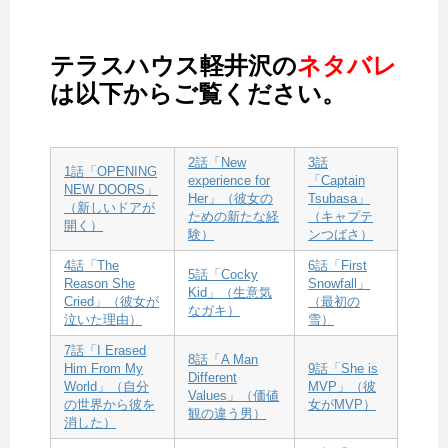
テラスハウス軽井沢の
ネタバレ
は以下からご覧ください。
2話「New
3話
1話「OPENING
experience for
「Captain
NEW DOORS」
Her」（彼女の
Tsubasa」
（新しいドアが
ための新たな経
（キャプテ
開く）
験）
ンつばさ）
4話「The
6話「First
5話「Cocky
Reason She
Snowfall」
Kid」（生意気
Cried」（彼女が
（最初の
なガキ）
泣いた理由）
雪）
7話「I Erased
8話「A Man
Him From My
9話「She is
Different
World」（自分
MVP」（彼
Values」（価値
の世界から彼を
女がMVP）
観の違う男）
消した）