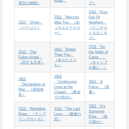
Road」
度目の挑戦）
プ）
24話「Kiss
23話「Meccha
Out Of
22話「Virgin」
Mee Too」（め
Nowhere」
（バージン）
っちゃミートゥ
（どこから
ー）
ともなくキ
ス）
27話「On
26話「Better
25話「The
the Night of
Than You」
Fallen Angel」
Camp…」
（あなたより
（恋する天使）
（キャンプ
も）
の夜に…）
29話
28話
「Confessing
30話「A
「Declaration of
Love at the
Farce」（茶
War」（宣戦布
Chapel」（教会
番）
告）
での告白）
33話「It’s
31話「Rambling
32話「The Last
Someone
Rose」（ランブ
Love」（最後の
Else」（他
リングローズ）
恋）
の誰か）