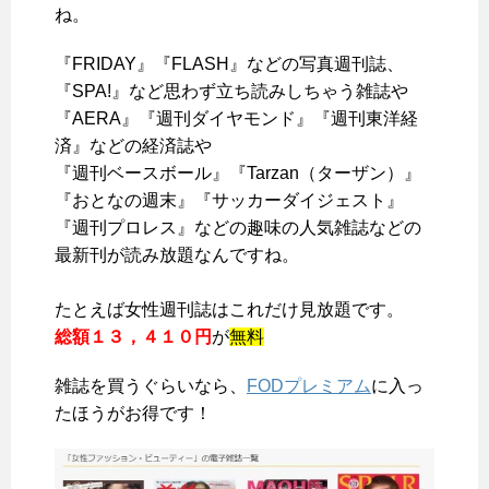
ね。
『FRIDAY』『FLASH』などの写真週刊誌、
『SPA!』など思わず立ち読みしちゃう雑誌や
『AERA』『週刊ダイヤモンド』『週刊東洋経
済』などの経済誌や
『週刊ベースボール』『Tarzan（ターザン）』
『おとなの週末』『サッカーダイジェスト』
『週刊プロレス』などの趣味の
人気雑誌などの
最新刊が読み放題
なんですね。
たとえば女性週刊誌はこれだけ見放題です。
総額１３，４１０円
が
無料
雑誌を買うぐらいなら、
FODプレミアム
に入っ
たほうがお得です！