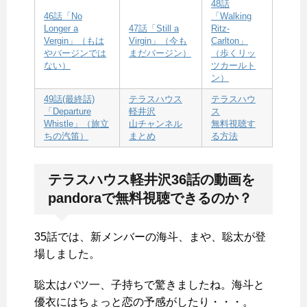
48話
46話「No
「Walking
Longer a
47話「Still a
Ritz-
Vergin」（もは
Virgin」（今も
Carlton」
やバージンでは
まだバージン）
（歩くリッ
ない）
ツカールト
ン）
49話(最終話)
テラスハウス
テラスハウ
「Departure
軽井沢
ス
Whistle」（旅立
山チャンネル
無料視聴す
ちの汽笛）
まとめ
る方法
テラスハウス軽井沢36話の動画を
pandoraで無料視聴できるのか？
35話では、新メンバーの海斗、まや、聡太が登
場しました。
聡太はバツ一、子持ちで驚きましたね。海斗と
優衣にはちょっと恋の予感がしたり・・・。