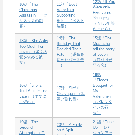
12話「If You
10話「The
11話「Best
Were only
Christmas
Actor In a
Five years
Assassin」（ク
Supporting
Younger」
リスマスの刺
Role」（ベスト
（もし5年若
客）
脇役）
かったら）
14話「The
15話「The
13話「She Asks
Birthday That
Mustache
Too Much For
Decided Their
tell the story
Love」（多くの
Fate」（運命を
of Love」
愛を求める彼
決めたバースデ
（口ひげが
女）
ー）
語る恋）
18話
「Flower
16話「Life is
Bouquet for
17話「Sinful
Just A Little Too
My
Cleavage」（罪
Late」（すでに
Valentine」
深い割れ目）
手遅れ）
（バレンタ
インの花
束）
19話「The
21話「Tune
20話「A Fairly
Second
Up」（バー
on A Split
Attempt」（二
ジョンアッ