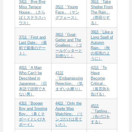
34話「Bye Bye
36話「Take
Miss Terrace
35話「Young
Shelter From
House」（さら
Face」（ヤン
The Rain」
ばミステラスハ
グフェース）
（雨宿りす
ウス）
る）
39話「Like a
38話「Goal-
37話「First and
Long Spell of
Getter and The
Last Date」（最
Autumn
Goalless」（ゴ
初で最後のデー
Rain」（秋
ールゲッターと
ト）
の長雨のよ
目標なし）
うに）
40話「A Man
42話「To
Who Can’t be
41話
Have
Described in
「Embarrassing
Become
Japanese」（日
Rejection」（気
Critical」
本語で説明でき
まずいお断り）
（風雲急を
ない男）
告げる）
43話「Booger
44話「Only the
45話
Boy and Snoring
Apple Was
「Tattling」
Boy」（鼻くそ
Watching」（リ
（告げ口を
ボーイといびき
ンゴだけは見て
する）
ボーイ）
いた）