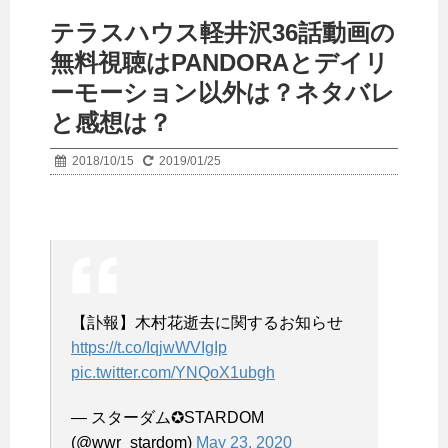
テラスハウス軽井沢36話動画の
無料視聴はPANDORAとデイリ
ーモーション以外は？ネタバレ
と感想は？
2018/10/15
2019/01/25
【訃報】木村花逝去に関するお知らせ
https://t.co/IqjwWVIgIp
pic.twitter.com/YNQoX1ubgh
— スターダム✪STARDOM
(@wwr_stardom)
May 23, 2020