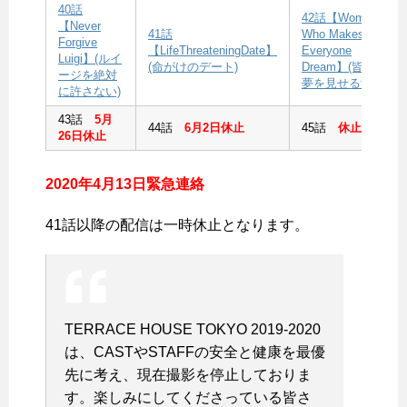
40話
42話【Woman
【Never
41話
Who Makes
Forgive
【LifeThreateningDate】
Everyone
Luigi】(ルイ
(命がけのデート)
Dream】(皆に
ージを絶対
夢を見せる女)
に許さない)
43話
5月
44話
6月2日休止
45話
休止
26日休止
2020年4月13日緊急連絡
41話以降の配信は一時休止となります。
TERRACE HOUSE TOKYO 2019-2020
は、CASTやSTAFFの安全と健康を最優
先に考え、現在撮影を停止しておりま
す。楽しみにしてくださっている皆さ