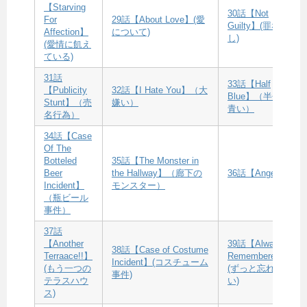
【Starving
30話【Not
For
29話【About Love】(愛
Guilty】(罪な
Affection】
について)
し)
(愛情に飢え
ている)
31話
33話【Half
【Publicity
32話【I Hate You】（大
Blue】（半分
Stunt】（売
嫌い）
青い）
名行為）
34話【Case
Of The
Botteled
35話【The Monster in
Beer
the Hallway】（廊下の
36話【Angel】
Incident】
モンスター）
（瓶ビール
事件）
37話
【Another
39話【Always
38話【Case of Costume
Terraace!!】
Remembered】
Incident】(コスチューム
(もう一つの
(ずっと忘れな
事件)
テラスハウ
い)
ス)