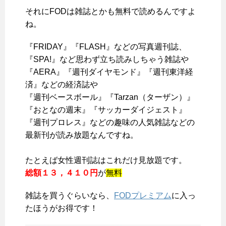
それにFODは雑誌とかも無料で読めるんですよ
ね。
『FRIDAY』『FLASH』などの写真週刊誌、
『SPA!』など思わず立ち読みしちゃう雑誌や
『AERA』『週刊ダイヤモンド』『週刊東洋経
済』などの経済誌や
『週刊ベースボール』『Tarzan（ターザン）』
『おとなの週末』『サッカーダイジェスト』
『週刊プロレス』などの趣味の
人気雑誌などの
最新刊が読み放題
なんですね。
たとえば女性週刊誌はこれだけ見放題です。
総額１３，４１０円
が
無料
雑誌を買うぐらいなら、
FODプレミアム
に入っ
たほうがお得です！