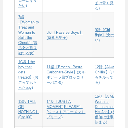
ローになり
芝は青く見え
たい)
る)
7話
【Woman to
Treat and
9話【Girl
Woman to
8話【Passive Boys】
fight】(女の闘
Split the
(草食系男子)
い)
Check】(奢
る女と割り
勘する女)
10話【the
boy that
11話【Broccoli Pasta,
12話【Always
gets
Carbonara-Style】(カル
Chillin’】(いつ
treated】(お
ボナーラ風ブロッコリ
もチルってい
ごってもら
ーパスタ)
る)
ったboy)
15話【A Man’s
13話【ALL
14話【JUST A
Worth is
OR
MOMENT,PLEASE】
Deteamined By
NOTHING】
(ジャストアモーメント,
His Job】(男の
(0か100)
プリーズ)
価値は仕事で
決まる)