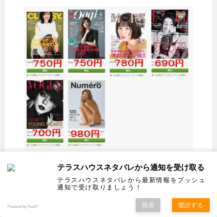
テラスハウスネタバレから通知を受け取る
ザ・テレビジョンを無料で読めるのはこの
テラスハウスネタバレから最新情報をプッシュ
FOD（フジテレビオンデマンド）
だけです。
通知で受け取りましょう！
拒否
愛読する
Powered by Push7