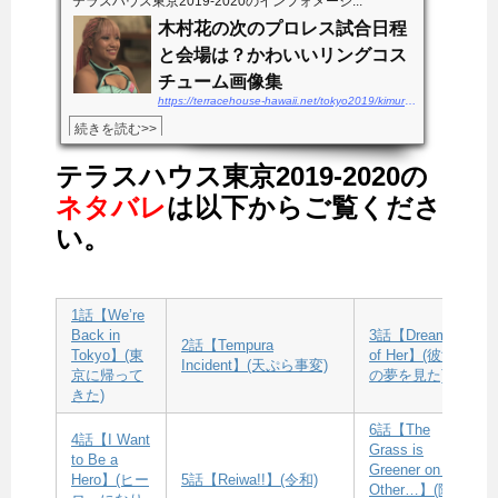
テラスハウス東京2019-2020のインフォメーシ...
木村花の次のプロレス試合日程
と会場は？かわいいリングコス
チューム画像集
https://terracehouse-hawaii.net/tokyo2019/kimurahana-shiainittei
続きを読む>>
テラスハウス東京2019-2020の
ネタバレ
は以下からご覧くださ
い。
1話【We’re
Back in
3話【Dreamed
2話【Tempura
Tokyo】(東
of Her】(彼女
Incident】(天ぷら事変)
京に帰って
の夢を見た)
きた)
6話【The
4話【I Want
Grass is
to Be a
Greener on the
Hero】(ヒー
5話【Reiwa!!】(令和)
Other…】(隣の