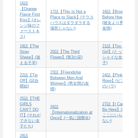
16話
【Orange
17話【This Is Not a
18話【Bros
Flavor First
Place to Slack】(テラス
Before Hoes】
Kiss】(オレ
ハウスはダラダラする
(彼女より男の
ンジ味のフ
場所じゃない)
友情)
ァーストキ
ス)
19話【The
21話【Too Shy
Stray
20話【The Third
Girl】(とっても
Sheep】(迷
Flower】(第3の花)
シャイな女の
える子羊)
子)
23話【Friendship
22話【Tip
24話【Pink
Between Men And
Off】(試合
Rose】(ピンク
Women】(男女間の友
開始)
のバラ)
情)
25話【THE
GIRLS
27話【I Can”t
26話
CAN’T DO
Be Here】(私は
【Internationalization at
IT】(それが
ここにいられ
Once】(一気に国際化)
できない女
ない)
子たち)
28話