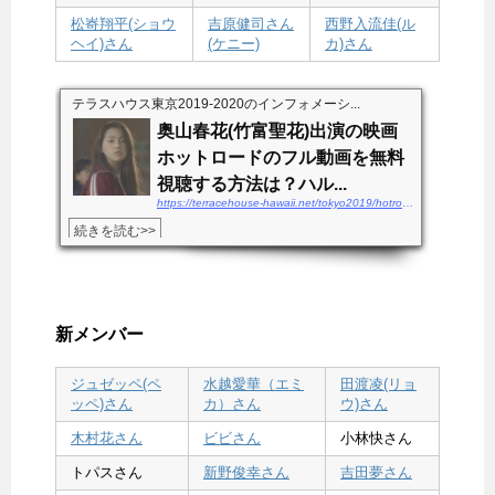
松㟢翔平(ショウ
吉原健司さん
西野入流佳(ル
ヘイ)さん
(ケニー)
カ)さん
テラスハウス東京2019-2020のインフォメーシ...
奥山春花(竹富聖花)出演の映画
ホットロードのフル動画を無料
視聴する方法は？ハル...
https://terracehouse-hawaii.net/tokyo2019/hotroad-douga
続きを読む>>
新メンバー
ジュゼッペ(ペ
水越愛華（エミ
田渡凌(リョ
ッペ)さん
カ）さん
ウ)さん
木村花さん
ビビさん
小林快さん
トパスさん
新野俊幸さん
吉田夢さん