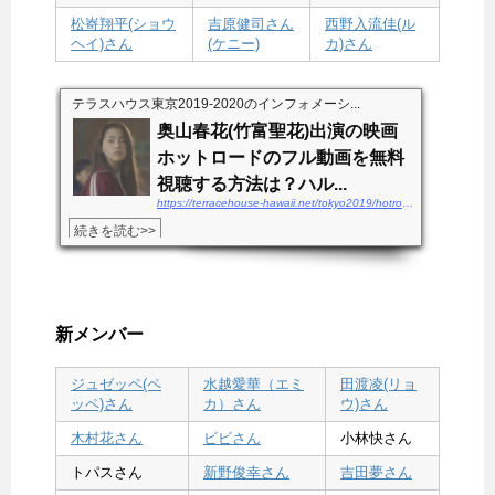
松㟢翔平(ショウ
吉原健司さん
西野入流佳(ル
ヘイ)さん
(ケニー)
カ)さん
テラスハウス東京2019-2020のインフォメーシ...
奥山春花(竹富聖花)出演の映画
ホットロードのフル動画を無料
視聴する方法は？ハル...
https://terracehouse-hawaii.net/tokyo2019/hotroad-douga
続きを読む>>
新メンバー
ジュゼッペ(ペ
水越愛華（エミ
田渡凌(リョ
ッペ)さん
カ）さん
ウ)さん
木村花さん
ビビさん
小林快さん
トパスさん
新野俊幸さん
吉田夢さん