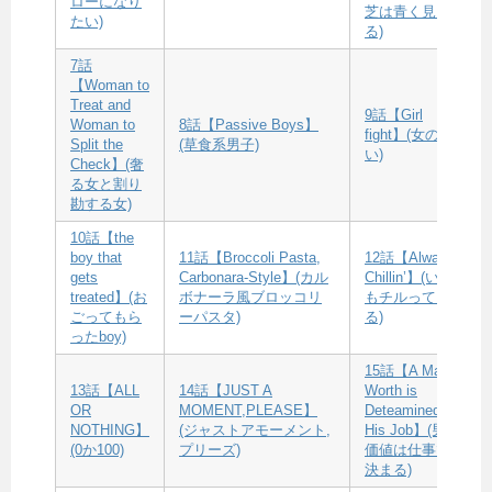
ローになり
芝は青く見え
たい)
る)
7話
【Woman to
Treat and
9話【Girl
Woman to
8話【Passive Boys】
fight】(女の闘
Split the
(草食系男子)
い)
Check】(奢
る女と割り
勘する女)
10話【the
boy that
11話【Broccoli Pasta,
12話【Always
gets
Carbonara-Style】(カル
Chillin’】(いつ
treated】(お
ボナーラ風ブロッコリ
もチルってい
ごってもら
ーパスタ)
る)
ったboy)
15話【A Man’s
13話【ALL
14話【JUST A
Worth is
OR
MOMENT,PLEASE】
Deteamined By
NOTHING】
(ジャストアモーメント,
His Job】(男の
(0か100)
プリーズ)
価値は仕事で
決まる)