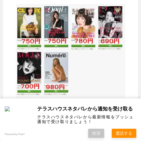
テラスハウスネタバレから通知を受け取る
ザ・テレビジョンを無料で読めるのはこの
テラスハウスネタバレから最新情報をプッシュ
FOD（フジテレビオンデマンド）
だけです。
通知で受け取りましょう！
拒否
愛読する
Powered by Push7