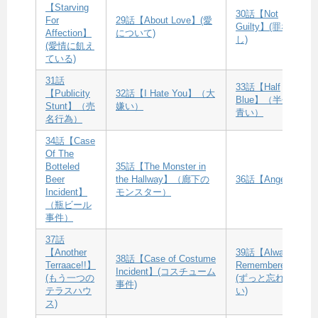
【Starving
30話【Not
For
29話【About Love】(愛
Guilty】(罪な
Affection】
について)
し)
(愛情に飢え
ている)
31話
33話【Half
【Publicity
32話【I Hate You】（大
Blue】（半分
Stunt】（売
嫌い）
青い）
名行為）
34話【Case
Of The
Botteled
35話【The Monster in
Beer
the Hallway】（廊下の
36話【Angel】
Incident】
モンスター）
（瓶ビール
事件）
37話
【Another
39話【Always
38話【Case of Costume
Terraace!!】
Remembered】
Incident】(コスチューム
(もう一つの
(ずっと忘れな
事件)
テラスハウ
い)
ス)