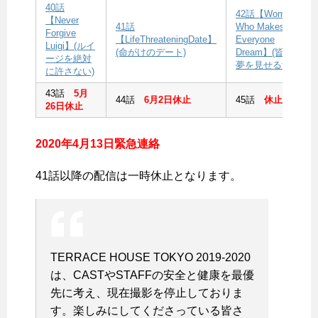
40話
42話【Woman
【Never
41話
Who Makes
Forgive
【LifeThreateningDate】
Everyone
Luigi】(ルイ
(命がけのデート)
Dream】(皆に
ージを絶対
夢を見せる女)
に許さない)
43話
5月
44話
6月2日休止
45話
休止
26日休止
2020年4月13日緊急連絡
41話以降の配信は一時休止となります。
TERRACE HOUSE TOKYO 2019-2020
は、CASTやSTAFFの安全と健康を最優
先に考え、現在撮影を停止しておりま
す。楽しみにしてくださっている皆さ