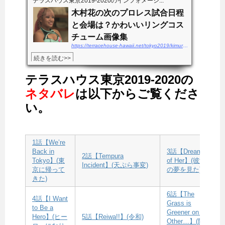
テラスハウス東京2019-2020のインフォメーシ...
木村花の次のプロレス試合日程
と会場は？かわいいリングコス
チューム画像集
https://terracehouse-hawaii.net/tokyo2019/kimurahana-shiainittei
続きを読む>>
テラスハウス東京2019-2020の
ネタバレ
は以下からご覧くださ
い。
1話【We’re
Back in
3話【Dreamed
2話【Tempura
Tokyo】(東
of Her】(彼女
Incident】(天ぷら事変)
京に帰って
の夢を見た)
きた)
6話【The
4話【I Want
Grass is
to Be a
Greener on the
Hero】(ヒー
5話【Reiwa!!】(令和)
Other…】(隣の