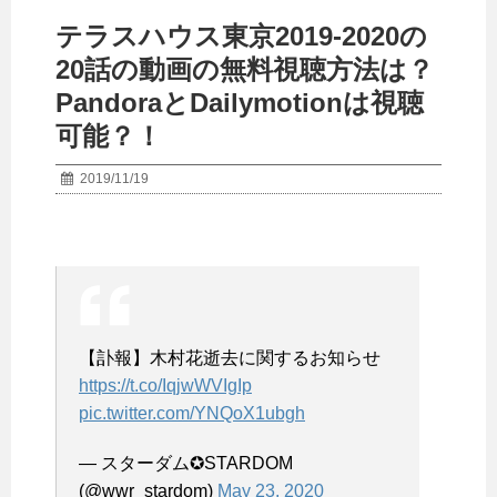
テラスハウス東京2019-2020の
20話の動画の無料視聴方法は？
PandoraとDailymotionは視聴
可能？！
2019/11/19
【訃報】木村花逝去に関するお知らせ
https://t.co/IqjwWVIgIp
pic.twitter.com/YNQoX1ubgh
— スターダム✪STARDOM
(@wwr_stardom)
May 23, 2020