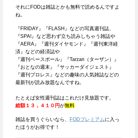
それにFODは雑誌とかも無料で読めるんですよ
ね。
『FRIDAY』『FLASH』などの写真週刊誌、
『SPA!』など思わず立ち読みしちゃう雑誌や
『AERA』『週刊ダイヤモンド』『週刊東洋経
済』などの経済誌や
『週刊ベースボール』『Tarzan（ターザン）』
『おとなの週末』『サッカーダイジェスト』
『週刊プロレス』などの趣味の
人気雑誌などの
最新刊が読み放題
なんですね。
たとえば女性週刊誌はこれだけ見放題です。
総額１３，４１０円
が
無料
雑誌を買うぐらいなら、
FODプレミアム
に入っ
たほうがお得です！