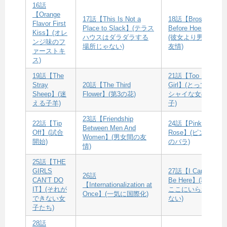
16話
【Orange
17話【This Is Not a
18話【Bros
Flavor First
Place to Slack】(テラス
Before Hoes】
Kiss】(オレ
ハウスはダラダラする
(彼女より男の
ンジ味のフ
場所じゃない)
友情)
ァーストキ
ス)
19話【The
21話【Too Shy
Stray
20話【The Third
Girl】(とっても
Sheep】(迷
Flower】(第3の花)
シャイな女の
える子羊)
子)
23話【Friendship
22話【Tip
24話【Pink
Between Men And
Off】(試合
Rose】(ピンク
Women】(男女間の友
開始)
のバラ)
情)
25話【THE
GIRLS
27話【I Can”t
26話
CAN’T DO
Be Here】(私は
【Internationalization at
IT】(それが
ここにいられ
Once】(一気に国際化)
できない女
ない)
子たち)
28話