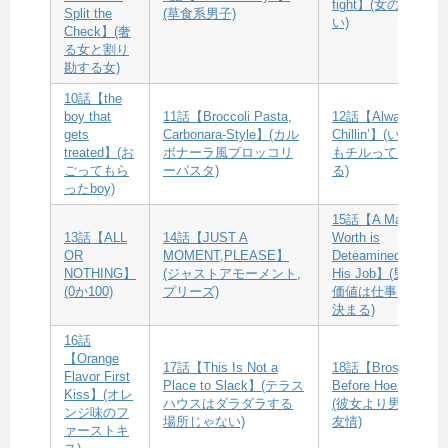
fight】(女の闘
Split the
(草食系男子)
い)
Check】(奢
る女と割り
勘する女)
10話【the
boy that
11話【Broccoli Pasta,
12話【Always
gets
Carbonara-Style】(カル
Chillin’】(いつ
treated】(お
ボナーラ風ブロッコリ
もチルってい
ごってもら
ーパスタ)
る)
ったboy)
15話【A Man’s
13話【ALL
14話【JUST A
Worth is
OR
MOMENT,PLEASE】
Deteamined By
NOTHING】
(ジャストアモーメント,
His Job】(男の
(0か100)
プリーズ)
価値は仕事で
決まる)
16話
【Orange
17話【This Is Not a
18話【Bros
Flavor First
Place to Slack】(テラス
Before Hoes】
Kiss】(オレ
ハウスはダラダラする
(彼女より男の
ンジ味のフ
場所じゃない)
友情)
ァーストキ