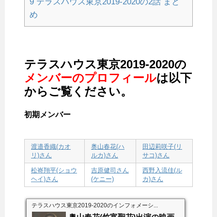
9
テラスハウス東京2019-2020の2話 まと
め
テラスハウス東京2019-2020の
メンバーのプロフィール
は以下
からご覧ください。
初期メンバー
渡邉香織(カオ
奥山春花(ハ
田辺莉咲子(リ
リ)さん
ルカ)さん
サコ)さん
松㟢翔平(ショウ
吉原健司さん
西野入流佳(ル
ヘイ)さん
(ケニー)
カ)さん
テラスハウス東京2019-2020のインフォメーシ...