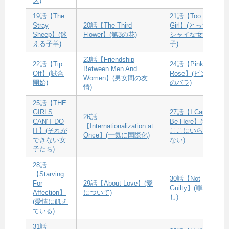
ス)
19話【The
21話【Too Shy
Stray
20話【The Third
Girl】(とっても
Sheep】(迷
Flower】(第3の花)
シャイな女の
える子羊)
子)
23話【Friendship
22話【Tip
24話【Pink
Between Men And
Off】(試合
Rose】(ピンク
Women】(男女間の友
開始)
のバラ)
情)
25話【THE
GIRLS
27話【I Can”t
26話
CAN’T DO
Be Here】(私は
【Internationalization at
IT】(それが
ここにいられ
Once】(一気に国際化)
できない女
ない)
子たち)
28話
【Starving
30話【Not
For
29話【About Love】(愛
Guilty】(罪な
Affection】
について)
し)
(愛情に飢え
ている)
31話