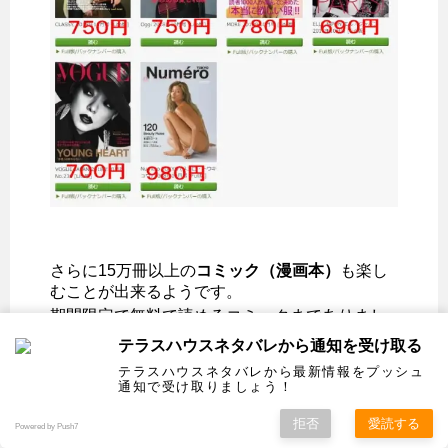
さらに15万冊以上の
コミック（漫画本）
も楽し
むことが出来るようです。
期間限定で無料で読めるコミックまでありまし
たよ。
テラスハウスネタバレから通知を受け取る
テラスハウスネタバレから最新情報をプッシュ
通知で受け取りましょう！
それと
FOD（フジテレビオンデマンド）
には、
拒否
愛読する
Powered by Push7
Amazonプライムでは見られず、FODしか見ら