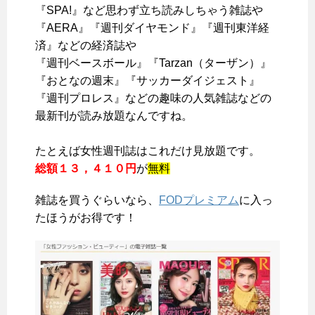
『SPA!』など思わず立ち読みしちゃう雑誌や
『AERA』『週刊ダイヤモンド』『週刊東洋経
済』などの経済誌や
『週刊ベースボール』『Tarzan（ターザン）』
『おとなの週末』『サッカーダイジェスト』
『週刊プロレス』などの趣味の
人気雑誌などの
最新刊が読み放題
なんですね。
たとえば女性週刊誌はこれだけ見放題です。
総額１３，４１０円
が
無料
雑誌を買うぐらいなら、
FODプレミアム
に入っ
たほうがお得です！