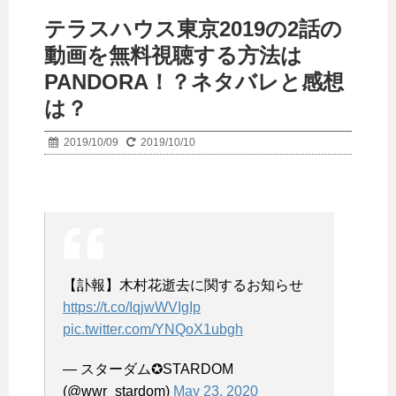
テラスハウス東京2019の2話の
動画を無料視聴する方法は
PANDORA！？ネタバレと感想
は？
2019/10/09
2019/10/10
【訃報】木村花逝去に関するお知らせ
https://t.co/IqjwWVIgIp
pic.twitter.com/YNQoX1ubgh
— スターダム✪STARDOM
(@wwr_stardom)
May 23, 2020