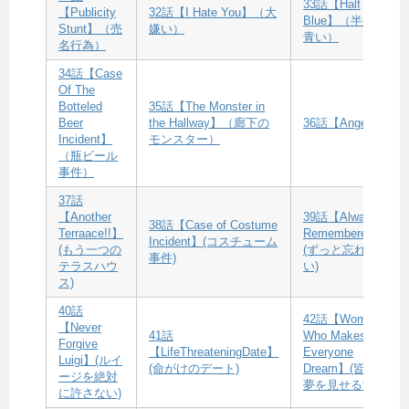
33話【Half
【Publicity
32話【I Hate You】（大
Blue】（半分
Stunt】（売
嫌い）
青い）
名行為）
34話【Case
Of The
Botteled
35話【The Monster in
Beer
the Hallway】（廊下の
36話【Angel】
Incident】
モンスター）
（瓶ビール
事件）
37話
【Another
39話【Always
38話【Case of Costume
Terraace!!】
Remembered】
Incident】(コスチューム
(もう一つの
(ずっと忘れな
事件)
テラスハウ
い)
ス)
40話
42話【Woman
【Never
41話
Who Makes
Forgive
【LifeThreateningDate】
Everyone
Luigi】(ルイ
(命がけのデート)
Dream】(皆に
ージを絶対
夢を見せる女)
に許さない)