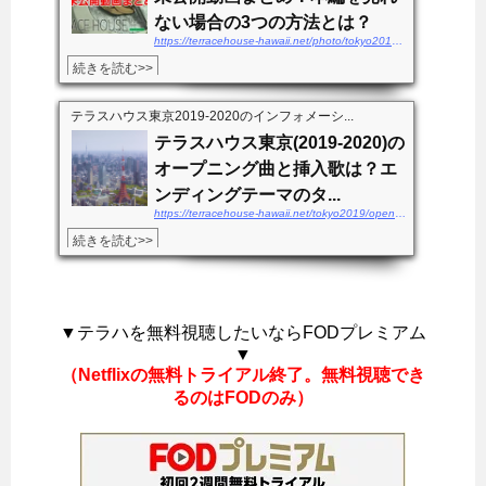
ない場合の3つの方法とは？
https://terracehouse-hawaii.net/photo/tokyo2019-mikoukaidouga
続きを読む>>
テラスハウス東京2019-2020のインフォメーシ...
テラスハウス東京(2019-2020)の
オープニング曲と挿入歌は？エ
ンディングテーマのタ...
https://terracehouse-hawaii.net/tokyo2019/openingkyoku-endingsong
続きを読む>>
▼テラハを無料視聴したいならFODプレミアム
▼
（Netflixの無料トライアル終了。無料視聴でき
るのはFODのみ）