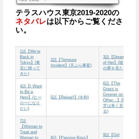
テラスハウス東京2019-2020の
ネタバレ
は以下からご覧くださ
い。
1話【We’re
Back in
3話【Dreamed
2話【Tempura
Tokyo】(東
of Her】(彼女
Incident】(天ぷら事変)
京に帰って
の夢を見た)
きた)
6話【The
4話【I Want
Grass is
to Be a
Greener on the
Hero】(ヒー
5話【Reiwa!!】(令和)
Other…】(隣の
ローになり
芝は青く見え
たい)
る)
7話
【Woman to
Treat and
9話【Girl
Woman to
8話【Passive Boys】