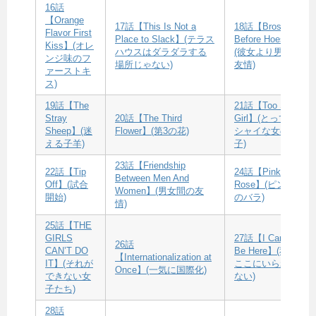
16話
【Orange
17話【This Is Not a
18話【Bros
Flavor First
Place to Slack】(テラス
Before Hoes】
Kiss】(オレ
ハウスはダラダラする
(彼女より男の
ンジ味のフ
場所じゃない)
友情)
ァーストキ
ス)
19話【The
21話【Too Shy
Stray
20話【The Third
Girl】(とっても
Sheep】(迷
Flower】(第3の花)
シャイな女の
える子羊)
子)
23話【Friendship
22話【Tip
24話【Pink
Between Men And
Off】(試合
Rose】(ピンク
Women】(男女間の友
開始)
のバラ)
情)
25話【THE
GIRLS
27話【I Can”t
26話
CAN’T DO
Be Here】(私は
【Internationalization at
IT】(それが
ここにいられ
Once】(一気に国際化)
できない女
ない)
子たち)
28話