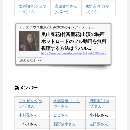
松㟢翔平(ショウ
吉原健司さん
西野入流佳(ル
ヘイ)さん
(ケニー)
カ)さん
テラスハウス東京2019-2020のインフォメーシ...
奥山春花(竹富聖花)出演の映画
ホットロードのフル動画を無料
視聴する方法は？ハル...
https://terracehouse-hawaii.net/tokyo2019/hotroad-douga
続きを読む>>
新メンバー
ジュゼッペ(ペ
水越愛華（エミ
田渡凌(リョ
ッペ)さん
カ）さん
ウ)さん
木村花さん
ビビさん
小林快さん
トパスさん
新野俊幸さん
吉田夢さん