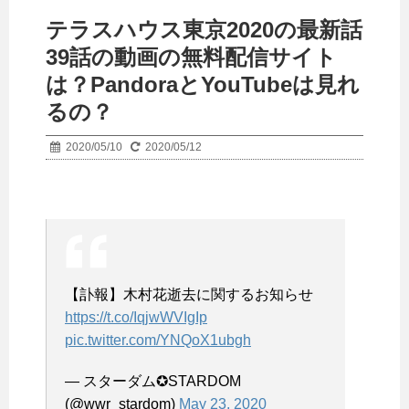
テラスハウス東京2020の最新話
39話の動画の無料配信サイト
は？PandoraとYouTubeは見れ
るの？
2020/05/10
2020/05/12
【訃報】木村花逝去に関するお知らせ
https://t.co/IqjwWVIgIp
pic.twitter.com/YNQoX1ubgh
— スターダム✪STARDOM
(@wwr_stardom)
May 23, 2020