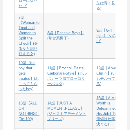
ローになり
芝は青く見え
たい)
る)
7話
【Woman to
Treat and
9話【Girl
Woman to
8話【Passive Boys】
fight】(女の闘
Split the
(草食系男子)
い)
Check】(奢
る女と割り
勘する女)
10話【the
boy that
11話【Broccoli Pasta,
12話【Always
gets
Carbonara-Style】(カル
Chillin’】(いつ
treated】(お
ボナーラ風ブロッコリ
もチルってい
ごってもら
ーパスタ)
る)
ったboy)
15話【A Man’s
13話【ALL
14話【JUST A
Worth is
OR
MOMENT,PLEASE】
Deteamined By
NOTHING】
(ジャストアモーメント,
His Job】(男の
(0か100)
プリーズ)
価値は仕事で
決まる)