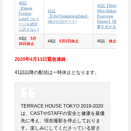
40話
42話【Woman
【Never
41話
Who Makes
Forgive
【LifeThreateningDate】
Everyone
Luigi】(ルイ
(命がけのデート)
Dream】(皆に
ージを絶対
夢を見せる女)
に許さない)
43話
5月
44話
6月2日休止
45話
休止
26日休止
2020年4月13日緊急連絡
41話以降の配信は一時休止となります。
TERRACE HOUSE TOKYO 2019-2020
は、CASTやSTAFFの安全と健康を最優
先に考え、現在撮影を停止しておりま
す。楽しみにしてくださっている皆さ