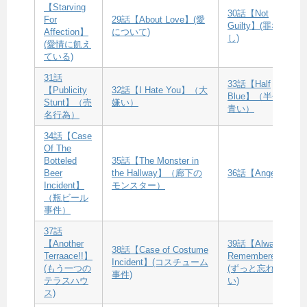
【Starving
30話【Not
For
29話【About Love】(愛
Guilty】(罪な
Affection】
について)
し)
(愛情に飢え
ている)
31話
33話【Half
【Publicity
32話【I Hate You】（大
Blue】（半分
Stunt】（売
嫌い）
青い）
名行為）
34話【Case
Of The
Botteled
35話【The Monster in
Beer
the Hallway】（廊下の
36話【Angel】
Incident】
モンスター）
（瓶ビール
事件）
37話
【Another
39話【Always
38話【Case of Costume
Terraace!!】
Remembered】
Incident】(コスチューム
(もう一つの
(ずっと忘れな
事件)
テラスハウ
い)
ス)