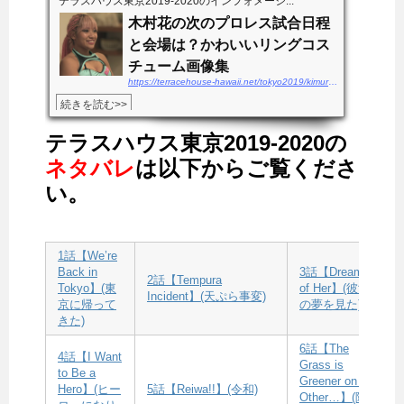
テラスハウス東京2019-2020のインフォメーシ...
木村花の次のプロレス試合日程
と会場は？かわいいリングコス
チューム画像集
https://terracehouse-hawaii.net/tokyo2019/kimurahana-shiainittei
続きを読む>>
テラスハウス東京2019-2020の
ネタバレ
は以下からご覧くださ
い。
1話【We’re
Back in
3話【Dreamed
2話【Tempura
Tokyo】(東
of Her】(彼女
Incident】(天ぷら事変)
京に帰って
の夢を見た)
きた)
6話【The
4話【I Want
Grass is
to Be a
Greener on the
Hero】(ヒー
5話【Reiwa!!】(令和)
Other…】(隣の