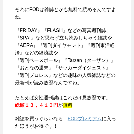
それにFODは雑誌とかも無料で読めるんですよ
ね。
『FRIDAY』『FLASH』などの写真週刊誌、
『SPA!』など思わず立ち読みしちゃう雑誌や
『AERA』『週刊ダイヤモンド』『週刊東洋経
済』などの経済誌や
『週刊ベースボール』『Tarzan（ターザン）』
『おとなの週末』『サッカーダイジェスト』
『週刊プロレス』などの趣味の
人気雑誌などの
最新刊が読み放題
なんですね。
たとえば女性週刊誌はこれだけ見放題です。
総額１３，４１０円
が
無料
雑誌を買うぐらいなら、
FODプレミアム
に入っ
たほうがお得です！